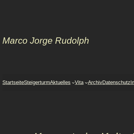
Zum
Inhalt
springen
Marco Jorge Rudolph
Startseite
Steigerturm
Aktuelles
Vita
Archiv
Datenschutz
I