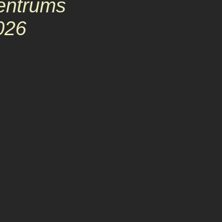
entrums
026