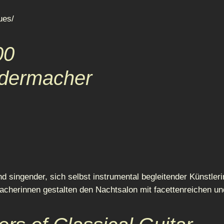
ues/
00
edermacher
und singender, sich selbst instrumental begleitender Künstl
cherinnen gestalten den Nachtsalon mit facettenreichen un