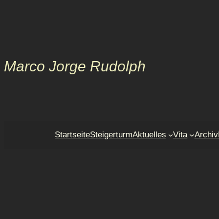
Zum
Inhalt
springen
Marco Jorge Rudolph
Startseite
Steigerturm
Aktuelles
Vita
Archiv